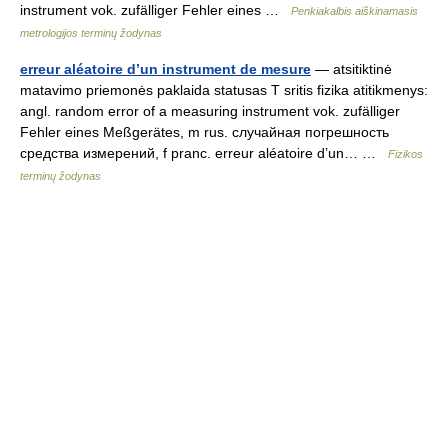
instrument vok. zufälliger Fehler eines …
Penkiakalbis aiškinamasis
metrologijos terminų žodynas
erreur aléatoire d’un instrument de mesure
— atsitiktinė
matavimo priemonės paklaida statusas T sritis fizika atitikmenys:
angl. random error of a measuring instrument vok. zufälliger
Fehler eines Meßgerätes, m rus. случайная погрешность
средства измерений, f pranc. erreur aléatoire d’un… …
Fizikos
terminų žodynas