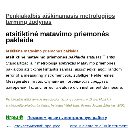
Penkiakalbis aiškinamasis metrologijos
terminų žodynas
atsitiktinė matavimo priemonės
paklaida
atsitiktinė matavimo priemonės paklaida
atsitiktinė matavimo priemonės
paklaida
statusas
T
sritis
Standartizacija ir metrologija
apibrėžtis
Matavimo priemonės
paklaidos atsitiktinai kintantis sandas.
atitikmenys
:
angl.
random
error of a measuring instrument
vok.
zufälliger Fehler eines
Messgerätes, m
rus.
случайная погрешность средства
измерений, f
pranc.
erreur aléatoire d’un instrument de mesure, f
Penkiakalbis aiškinamasis metrologijos terminų žodynas. – Vilnius: Mokslo ir
enciklopedijų leidybos institutas
.
Vytautas Valiukėnas, Pranas Juozas Žilinskas
.
2006
.
Игры ⚽
Поможем решить контрольную работу
стохастический процесс
erreur aléatoire d’un instrument