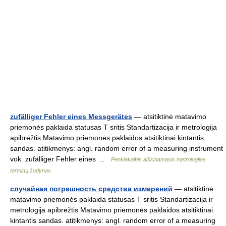
zufälliger Fehler eines Messgerätes
— atsitiktinė matavimo
priemonės paklaida statusas T sritis Standartizacija ir metrologija
apibrėžtis Matavimo priemonės paklaidos atsitiktinai kintantis
sandas. atitikmenys: angl. random error of a measuring instrument
vok. zufälliger Fehler eines …
Penkiakalbis aiškinamasis metrologijos
terminų žodynas
случайная погрешность средства измерений
— atsitiktinė
matavimo priemonės paklaida statusas T sritis Standartizacija ir
metrologija apibrėžtis Matavimo priemonės paklaidos atsitiktinai
kintantis sandas. atitikmenys: angl. random error of a measuring