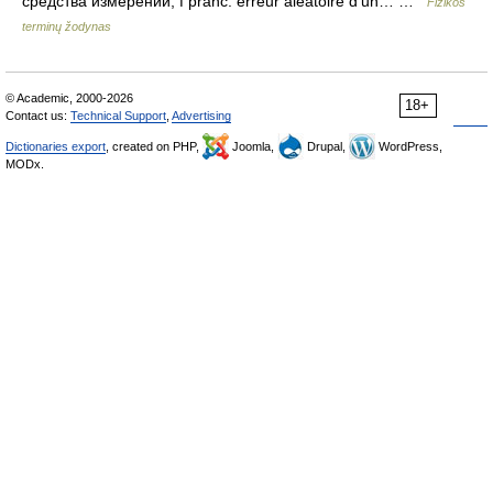
средства измерений, f pranc. erreur aléatoire d’un… …
Fizikos
terminų žodynas
© Academic, 2000-2026
18+
Contact us:
Technical Support
,
Advertising
Dictionaries export
, created on PHP,
Joomla,
Drupal,
WordPress,
MODx.