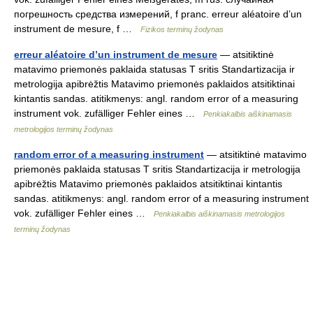
погрешность средства измерений, f pranc. erreur aléatoire d’un
instrument de mesure, f …
Fizikos terminų žodynas
erreur aléatoire d’un instrument de mesure
— atsitiktinė
matavimo priemonės paklaida statusas T sritis Standartizacija ir
metrologija apibrėžtis Matavimo priemonės paklaidos atsitiktinai
kintantis sandas. atitikmenys: angl. random error of a measuring
instrument vok. zufälliger Fehler eines …
Penkiakalbis aiškinamasis
metrologijos terminų žodynas
random error of a measuring instrument
— atsitiktinė matavimo
priemonės paklaida statusas T sritis Standartizacija ir metrologija
apibrėžtis Matavimo priemonės paklaidos atsitiktinai kintantis
sandas. atitikmenys: angl. random error of a measuring instrument
vok. zufälliger Fehler eines …
Penkiakalbis aiškinamasis metrologijos
terminų žodynas