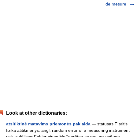
de mesure
Look at other dictionaries:
atsitiktinė matavimo priemonės paklaida
— statusas T sritis
fizika atitikmenys: angl. random error of a measuring instrument
vok. zufälliger Fehler eines Meßgerätes, m rus. случайная